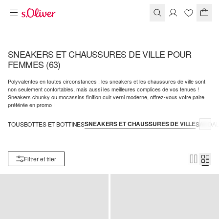
SNEAKERS ET CHAUSSURES DE VILLE POUR
FEMMES
(63)
Polyvalentes en toutes circonstances : les sneakers et les chaussures de ville sont
non seulement confortables, mais aussi les meilleures complices de vos tenues !
Sneakers chunky ou mocassins finition cuir verni moderne, offrez-vous votre paire
préférée en promo !
SNEAKERS ET CHAUSSURES DE VILLE
TOUS
BOTTES ET BOTTINES
SANDA
Filtrer et trier