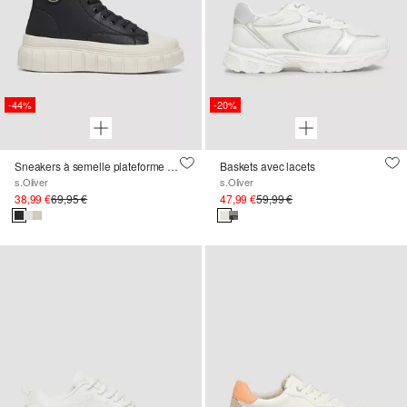
-44%
-20%
Sneakers à semelle plateforme et étiquette logo
Baskets avec lacets
s.Oliver
s.Oliver
38,99 €
69,95 €
47,99 €
59,99 €