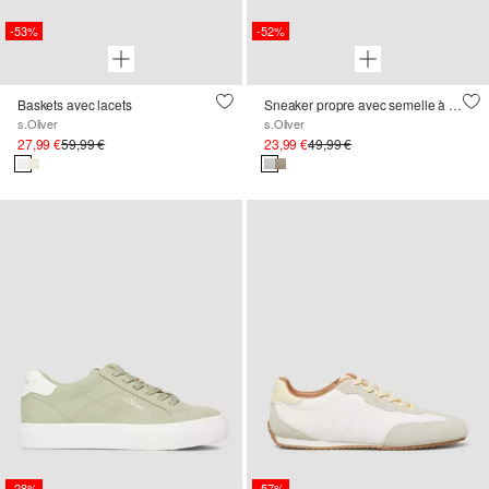
-53%
-52%
Baskets avec lacets
Sneaker propre avec semelle à plateau
s.Oliver
s.Oliver
27,99 €
59,99 €
23,99 €
49,99 €
-28%
-57%