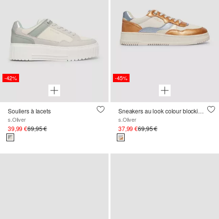
-42%
-45%
Souliers à lacets
Sneakers au look colour blocking tendance
s.Oliver
s.Oliver
39,99 €
69,95 €
37,99 €
69,95 €