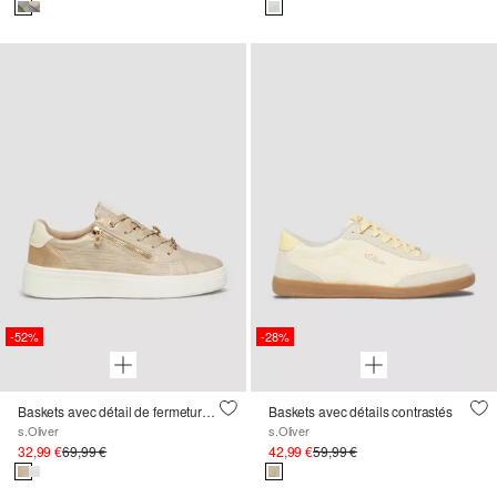
-52%
-28%
Baskets avec détail de fermeture éclair et semelle compensée
Baskets avec détails contrastés
s.Oliver
s.Oliver
32,99 €
69,99 €
42,99 €
59,99 €