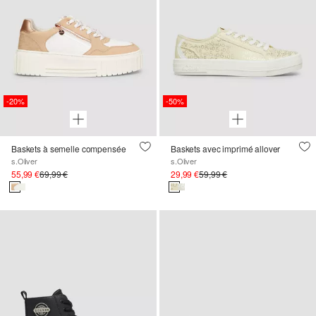
-20%
-50%
Baskets à semelle compensée
Baskets avec imprimé allover
s.Oliver
s.Oliver
55,99 €
69,99 €
29,99 €
59,99 €