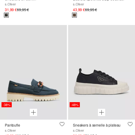
s.Oliver
s.Oliver
31,99 €
69,95 €
43,99 €
69,95 €
-38%
-48%
Pantoufle
Sneakers à semelle à plateau
s.Oliver
s.Oliver