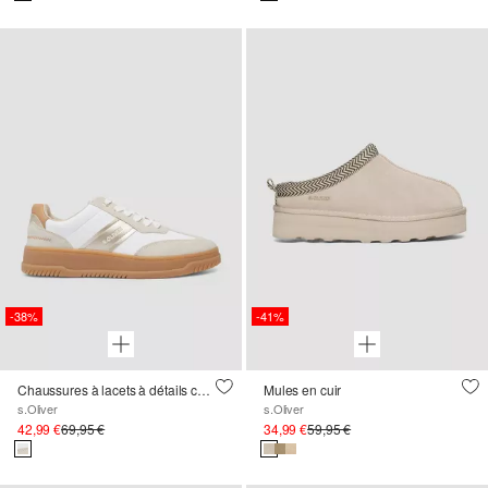
-38%
-41%
Chaussures à lacets à détails contrastants
Mules en cuir
s.Oliver
s.Oliver
42,99 €
69,95 €
34,99 €
59,95 €