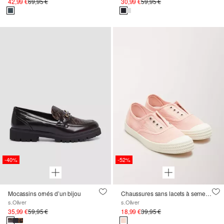
42,99 €
69,95 €
30,99 €
59,95 €
-40%
-52%
Mocassins ornés d’un bijou
Chaussures sans lacets à semelle texturée
s.Oliver
s.Oliver
35,99 €
59,95 €
18,99 €
39,95 €