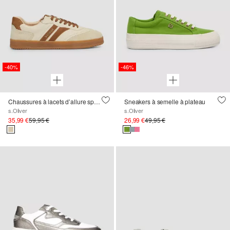
-40%
-46%
Chaussures à lacets d’allure sportive
Sneakers à semelle à plateau
s.Oliver
s.Oliver
35,99 €
59,95 €
26,99 €
49,95 €