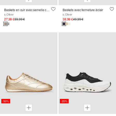
Baskets en cuir avec semelle compensée
Baskets avec fermeture éclair
s.Oliver
s.Oliver
27,99 €
69,99 €
38,99 €
49,99 €
-50%
-20%