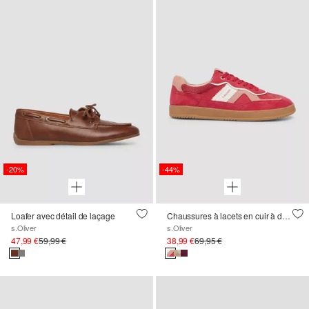
-20%
-44%
Loafer avec détail de laçage
Chaussures à lacets en cuir à détails contrastants
s.Oliver
s.Oliver
47,99 €
59,99 €
38,99 €
69,95 €