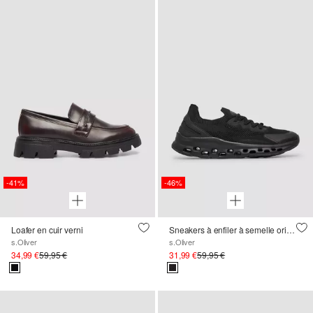
-41%
-46%
Loafer en cuir verni
Sneakers à enfiler à semelle originale
s.Oliver
s.Oliver
34,99 €
59,95 €
31,99 €
59,95 €