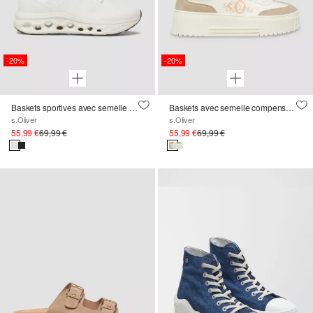
-20%
-20%
Baskets sportives avec semelle à plateau
Baskets avec semelle compensée et détail du logo
s.Oliver
s.Oliver
55,99 €
69,99 €
55,99 €
69,99 €