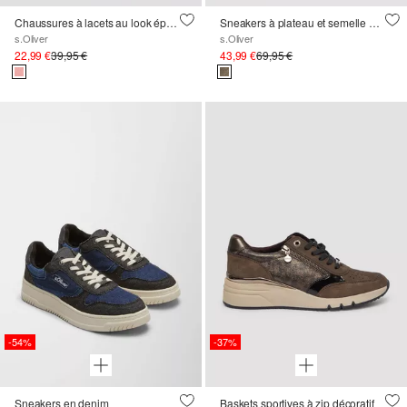
Chaussures à lacets au look épuré
Sneakers à plateau et semelle contrastante
s.Oliver
s.Oliver
22,99 €
39,95 €
43,99 €
69,95 €
-54%
-37%
Sneakers en denim
Baskets sportives à zip décoratif