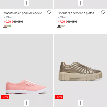
Mocassins en peau de chèvre
Sneakers à semelle à plateau
s.Oliver
s.Oliver
40,99 €
69,95 €
47,99 €
69,95 €
-42%
-37%