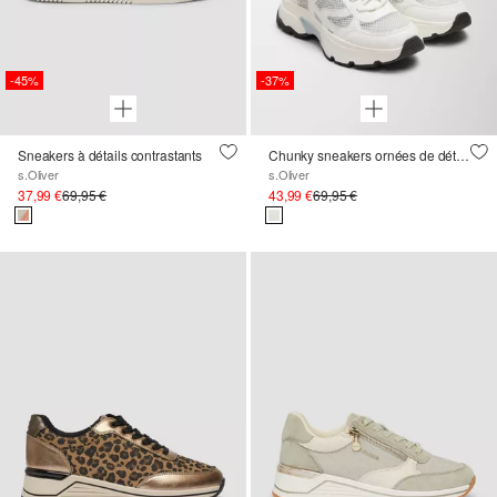
-45%
-37%
Sneakers à détails contrastants
Chunky sneakers ornées de détails en mesh
s.Oliver
s.Oliver
37,99 €
69,95 €
43,99 €
69,95 €