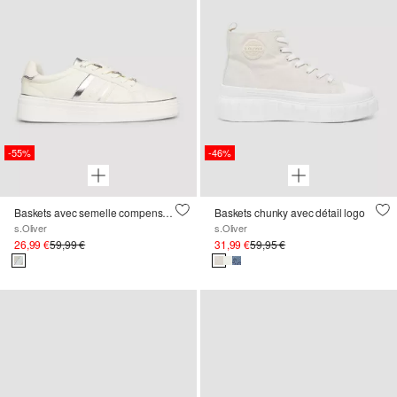
-55%
-46%
Baskets avec semelle compensée et détail du logo
Baskets chunky avec détail logo
s.Oliver
s.Oliver
26,99 €
59,99 €
31,99 €
59,95 €