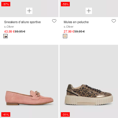
-37%
-53%
Sneakers d’allure sportive
Mules en peluche
s.Oliver
s.Oliver
43,99 €
69,95 €
27,99 €
59,95 €
-41%
-31%