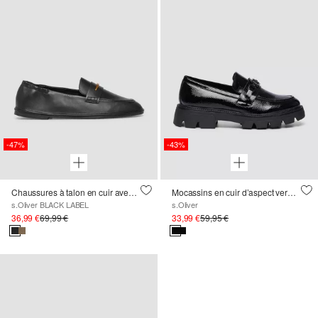
-47%
-43%
Chaussures à talon en cuir avec détail décoratif
Mocassins en cuir d’aspect verni à détail bijou
s.Oliver BLACK LABEL
s.Oliver
36,99 €
69,99 €
33,99 €
59,95 €