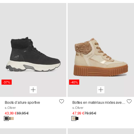
-37%
-40%
Boots d’allure sportive
Bottes en matériaux mixtes avec semelle compensée
s.Oliver
s.Oliver
43,99 €
69,95 €
47,99 €
79,95 €