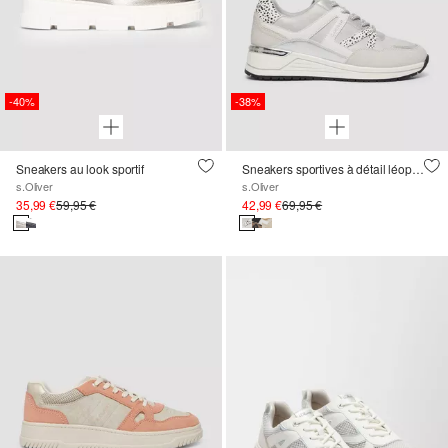
-40%
-38%
Sneakers au look sportif
Sneakers sportives à détail léopard
s.Oliver
s.Oliver
35,99 €
59,95 €
42,99 €
69,95 €