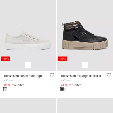
-46%
-43%
Baskets en denim avec logo
Baskets en mélange de tissus
s.Oliver
s.Oliver
26,99 €
49,95 €
44,99 €
79,95 €