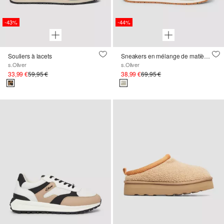
-43%
-44%
Souliers à lacets
Sneakers en mélange de matières ornées d’un zip
s.Oliver
s.Oliver
33,99 €
59,95 €
38,99 €
69,95 €