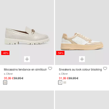
-40%
-54%
Mocassins tendance en similicuir
Sneakers au look colour blocking
s.Oliver
s.Oliver
35,99 €
59,95 €
31,99 €
69,95 €