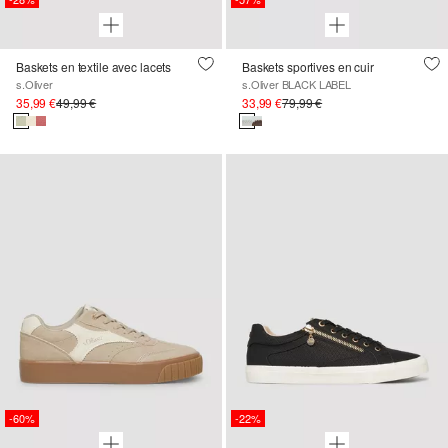
Baskets en textile avec lacets
Baskets sportives en cuir
s.Oliver
s.Oliver BLACK LABEL
35,99 €
49,99 €
33,99 €
79,99 €
-60%
-22%