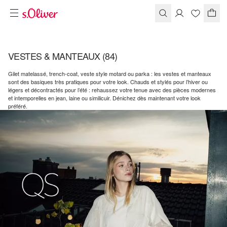
VESTES & MANTEAUX
(84)
Gilet matelassé, trench-coat, veste style motard ou parka : les vestes et manteaux
sont des basiques très pratiques pour votre look. Chauds et stylés pour l’hiver ou
légers et décontractés pour l’été : rehaussez votre tenue avec des pièces modernes
et intemporelles en jean, laine ou similicuir. Dénichez dès maintenant votre look
préféré.