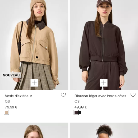
NOUVEAU
Veste d'extérieur
Blouson léger avec bords-côtes
QS
QS
79,99 €
49,99 €