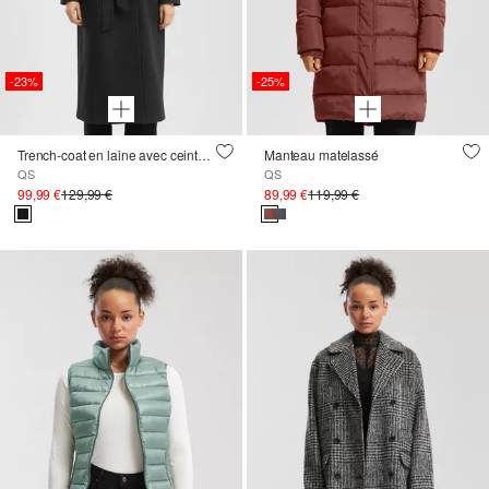
-23%
-25%
Trench-coat en laine avec ceinture
Manteau matelassé
QS
QS
99,99 €
129,99 €
89,99 €
119,99 €