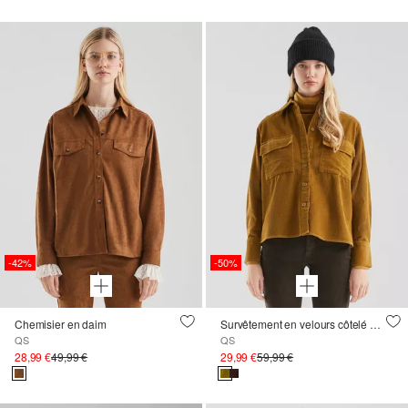
-42%
-50%
Chemisier en daim
Survêtement en velours côtelé avec poches poitrine
QS
QS
28,99 €
49,99 €
29,99 €
59,99 €