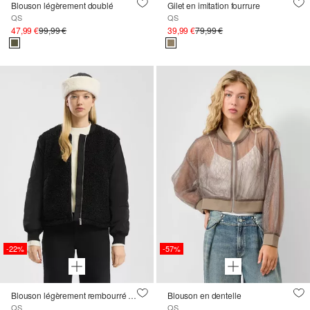
Blouson légèrement doublé
Gilet en imitation fourrure
QS
QS
47,99 €
99,99 €
39,99 €
79,99 €
-22%
-57%
Blouson légèrement rembourré dans un mélange de tissus
Blouson en dentelle
QS
QS