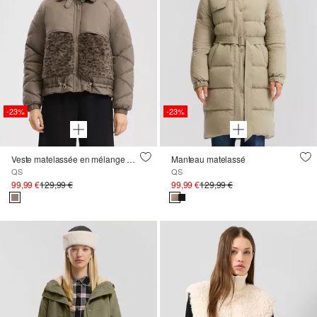
-23%
-23%
Veste matelassée en mélange de matières
Manteau matelassé
QS
QS
99,99 €
129,99 €
99,99 €
129,99 €