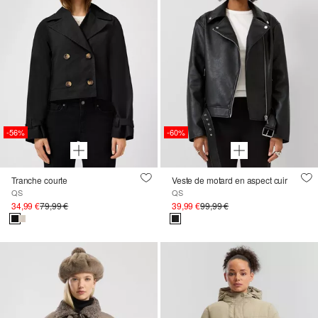
-56%
-60%
Tranche courte
Veste de motard en aspect cuir
QS
QS
34,99 €
79,99 €
39,99 €
99,99 €