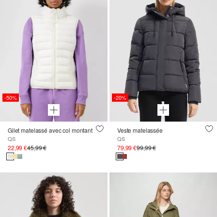
-50%
-20%
Gilet matelassé avec col montant
Veste matelassée
QS
QS
22,99 €
45,99 €
79,99 €
99,99 €