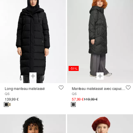
-51%
Long manteau matelassé
Manteau matelassé avec capuche
QS
QS
139,99 €
57,99 €
119,99 €