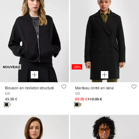
-25%
NOUVEAU
Blouson en molleton structuré
Manteau cintré en laine
QS
QS
49,99 €
89,99 €
119,99 €