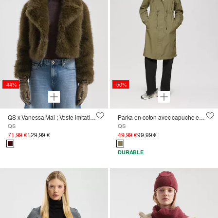
-44%
-50%
QS x Vanessa Mai ; Veste imitation fourrure
Parka en coton avec capuche et cordon de serrage à la taille
QS
QS
71,99 €
129,99 €
49,99 €
99,99 €
DURABLE