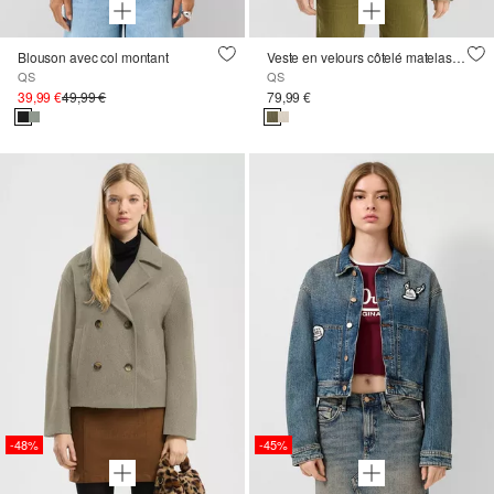
Blouson avec col montant
Veste en velours côtelé matelassée
QS
QS
39,99 €
49,99 €
79,99 €
-48%
-45%