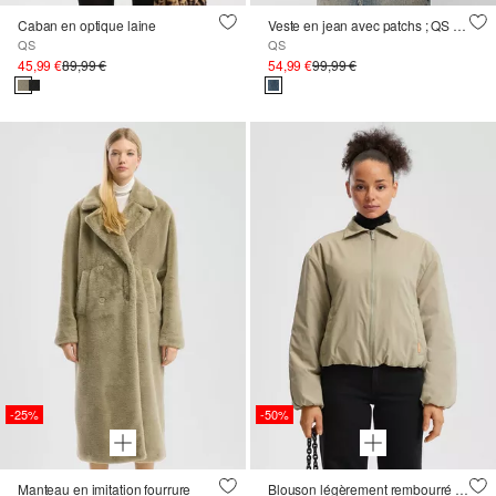
Caban en optique laine
Veste en jean avec patchs ; QS x Von Dutch
QS
QS
45,99 €
89,99 €
54,99 €
99,99 €
-25%
-50%
Manteau en imitation fourrure
Blouson légèrement rembourré avec épaule tombante