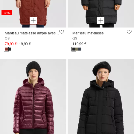
-33%
Manteau matelassé ample avec doublure en nounours
Manteau matelassé
QS
QS
79,99 €
119,99 €
119,99 €