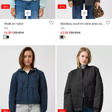
-50%
-51%
Veste en nylon
Manteau court en laine avec capuche
QS
QS
34,99 €
69,99 €
43,99 €
89,99 €
-56%
-55%