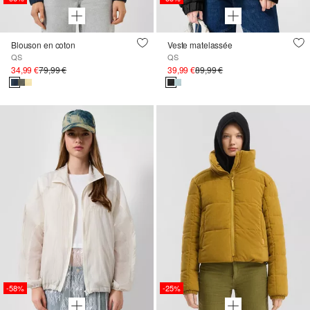
Blouson en coton
Veste matelassée
QS
QS
34,99 €
79,99 €
39,99 €
89,99 €
-58%
-25%