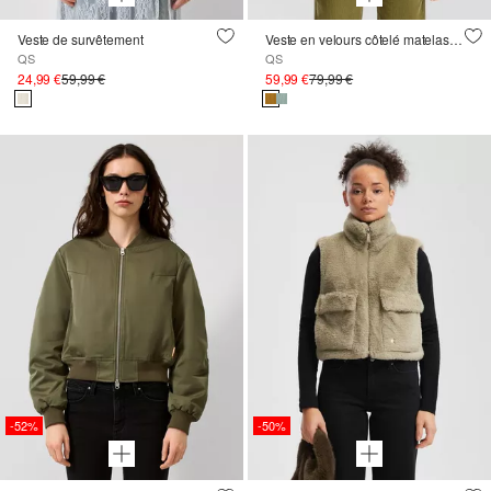
Veste de survêtement
Veste en velours côtelé matelassée
QS
QS
24,99 €
59,99 €
59,99 €
79,99 €
-52%
-50%