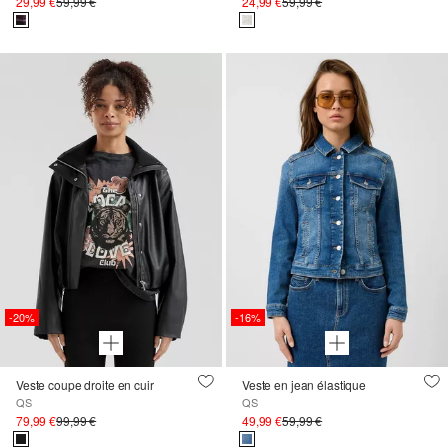
29,99 €
59,99 €
24,99 €
59,99 €
-20%
-16%
Veste coupe droite en cuir
Veste en jean élastique
QS
QS
79,99 €
99,99 €
49,99 €
59,99 €