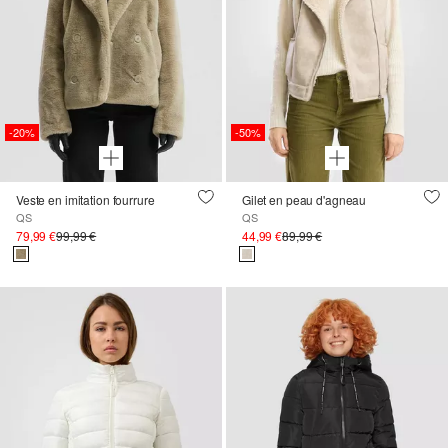
-20%
-50%
Veste en imitation fourrure
Gilet en peau d'agneau
QS
QS
79,99 €
99,99 €
44,99 €
89,99 €