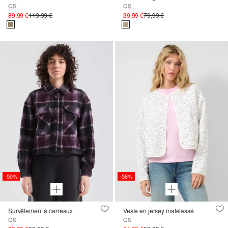
QS
QS
89,99 €
119,99 €
39,99 €
79,99 €
-50%
-58%
Survêtement à carreaux
Veste en jersey matelassé
QS
QS