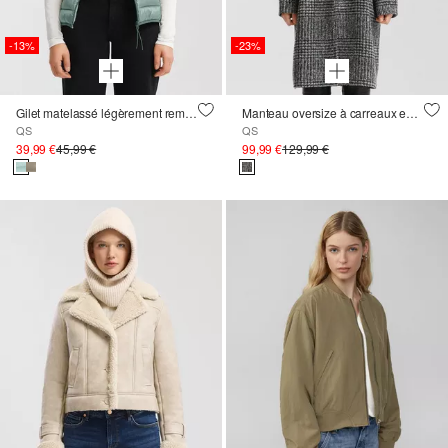
-13%
-23%
Gilet matelassé légèrement rembourré
Manteau oversize à carreaux en laine
QS
QS
39,99 €
45,99 €
99,99 €
129,99 €