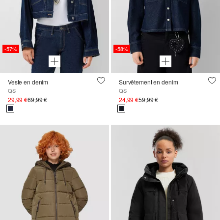
-57%
-58%
Veste en denim
Survêtement en denim
QS
QS
29,99 €
69,99 €
24,99 €
59,99 €