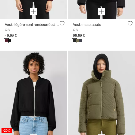
Veste légèrement rembourrée à capuche
Veste matelassée
QS
QS
49,99 €
99,99 €
-20%