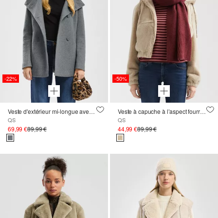
-22%
-50%
Veste d'extérieur mi-longue avec capuche et doublure
Veste à capuche à l’aspect fourrure
QS
QS
69,99 €
89,99 €
44,99 €
89,99 €