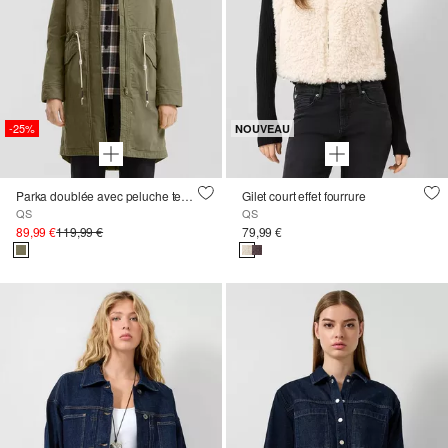
-25%
NOUVEAU
Parka doublée avec peluche teddy dans la capuche
Gilet court effet fourrure
QS
QS
89,99 €
119,99 €
79,99 €