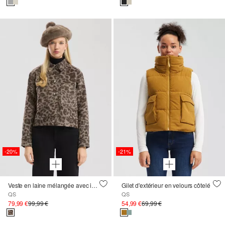
-20%
-21%
Veste en laine mélangée avec imprimé Léo
Gilet d'extérieur en velours côtelé
QS
QS
79,99 €
99,99 €
54,99 €
69,99 €