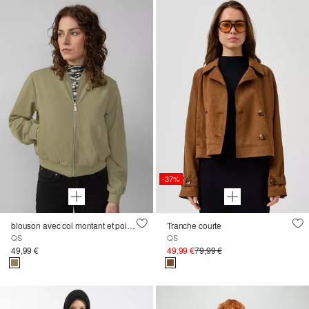
-37%
blouson avec col montant et poignets côtelés
Tranche courte
QS
QS
49,99 €
49,99 €
79,99 €