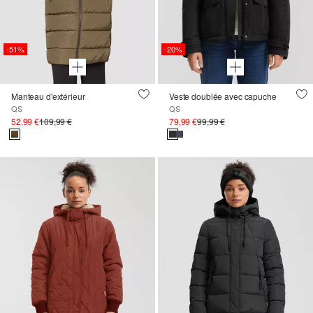
-51%
-20%
Manteau d'extérieur
Veste doublée avec capuche
QS
QS
52,99 €
109,99 €
79,99 €
99,99 €