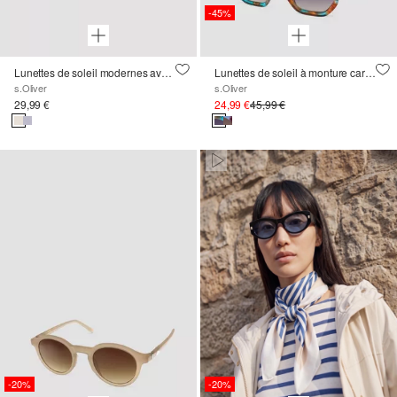
-45%
Lunettes de soleil modernes avec monture transparente
Lunettes de soleil à monture carrée
s.Oliver
s.Oliver
29,99 €
24,99 €
45,99 €
Paused • Muted
-20%
-20%