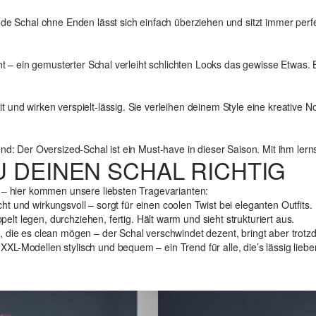
nde Schal ohne Enden lässt sich einfach überziehen und sitzt immer perfe
rint – ein gemusterter Schal verleiht schlichten Looks das gewisse Etwas
und wirken verspielt-lässig. Sie verleihen deinem Style eine kreative No
end: Der Oversized-Schal ist ein Must-have in dieser Saison. Mit ihm ler
U DEINEN SCHAL RICHTIG
n – hier kommen unsere liebsten Tragevarianten:
ht und wirkungsvoll – sorgt für einen coolen Twist bei eleganten Outfits.
elt legen, durchziehen, fertig. Hält warm und sieht strukturiert aus.
, die es clean mögen – der Schal verschwindet dezent, bringt aber trotz
XXL-Modellen stylisch und bequem – ein Trend für alle, die’s lässig liebe