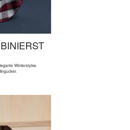
MBINIERST
:
legante Winterstyles.
ingucker.