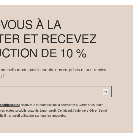
VOUS À LA
ER ET RECEVEZ
CTION DE 10 %
e conseils mode passionnants, des surprises et une remise
t !
relatives à la réception de la newsletter s.Oliver et souhaite
onfidentialité
res et des produits adaptés à mon profil. Ce faisant, j'autorise s.Oliver Bernd
fin, un profil utilisateur sur tous les appareils.