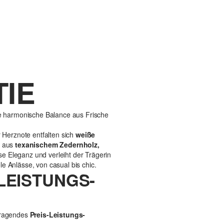
IE
ne harmonische Balance aus Frische
er Herznote entfalten sich
weiße
e aus
texanischem Zedernholz,
se Eleganz und verleiht der Trägerin
le Anlässe, von casual bis chic.
-LEISTUNGS-
orragendes
Preis-Leistungs-