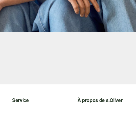
Service
À propos de s.Oliver
Aide - FAQ
S'abonner à la Newsletter
Guide des tailles
s.Oliver Card
Retours
s.Oliver Group