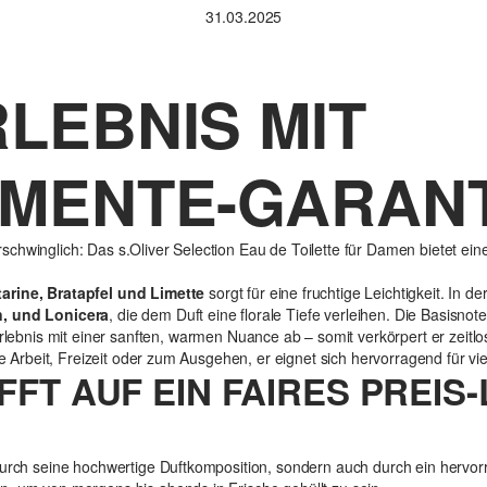
31.03.2025
LEBNIS MIT
MENTE-GARANT
chwinglich: Das s.Oliver Selection Eau de Toilette für Damen bietet ei
arine, Bratapfel und Limette
sorgt für eine fruchtige Leichtigkeit. In d
n, und Lonicera
, die dem Duft eine florale Tiefe verleihen. Die Basisnot
lebnis mit einer sanften, warmen Nuance ab – somit verkörpert er zeitlo
ie Arbeit, Freizeit oder zum Ausgehen, er eignet sich hervorragend für vie
FFT AUF EIN FAIRES PREIS
 durch seine hochwertige Duftkomposition, sondern auch durch ein herv