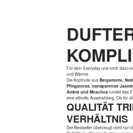
DUFTER
KOMPLI
Für dein Everyday und noch dazu ers
und Wärme.
Die Kopfnote aus
Bergamotte, Nekt
Pfingstrose, transparenter Jasmi
Ambra und Moschus
rundet das Er
eine stilvolle Ausstrahlung. Ob für d
QUALITÄT TRI
VERHÄLTNIS
Der Bestseller überzeugt nicht nur