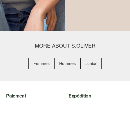
MORE ABOUT S.OLIVER
Femmes
Hommes
Junior
Paiement
Expédition
Sur facture
bpost
Carte de crédit
PayPal