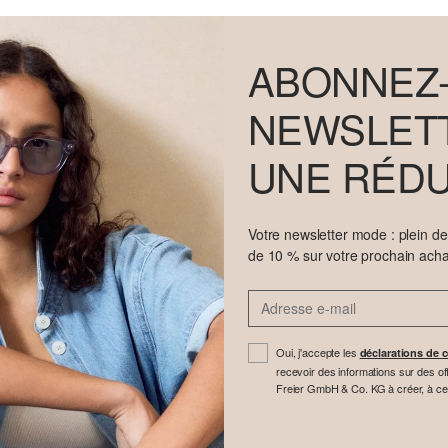
ABONNEZ-
NEWSLETT
UNE RÉDU
Votre newsletter mode : plein d
de 10 % sur votre prochain acha
Oui, j'accepte les
déclarations de c
recevoir des informations sur des off
Freier GmbH & Co. KG à créer, à cette 