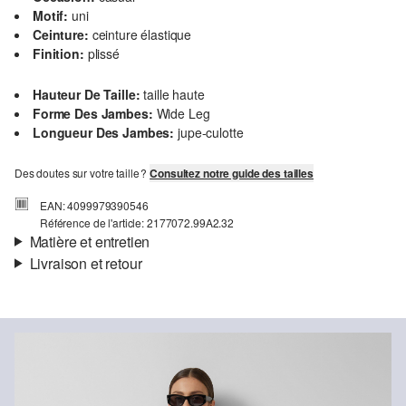
Motif:
uni
Ceinture:
ceinture élastique
Finition:
plissé
Hauteur De Taille:
taille haute
Forme Des Jambes:
Wide Leg
Longueur Des Jambes:
jupe-culotte
Des doutes sur votre taille ?
Consultez notre guide des tailles
EAN: 4099979390546
Référence de l'article: 2177072.99A2.32
Matière et entretien
Livraison et retour
Matière:
jersey
Informations sur l'expédition
Propriété:
froissé
Doublure:
non doublé
Ta commande sera expédiée par bpost dans un délai de 3 à 5
Matière:
Polyester
jours ouvrables. Pour une livraison standard, les frais d'expédition
s'élèvent à 4,95 €.