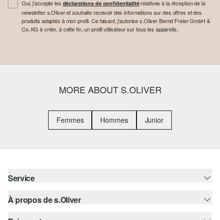
Oui, j'accepte les
relatives à la réception de la
déclarations de confidentialité
newsletter s.Oliver et souhaite recevoir des informations sur des offres et des
produits adaptés à mon profil. Ce faisant, j'autorise s.Oliver Bernd Freier GmbH &
Co. KG à créer, à cette fin, un profil utilisateur sur tous les appareils.
MORE ABOUT S.OLIVER
Femmes
Hommes
Junior
Service
À propos de s.Oliver
Aide - FAQ
Guide des tailles