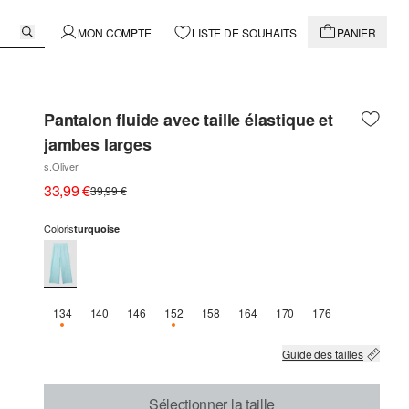
MON COMPTE
LISTE DE SOUHAITS
PANIER
Pantalon fluide avec taille élastique et
jambes larges
s.Oliver
33,99 €
39,99 €
Coloris
turquoise
134
140
146
152
158
164
170
176
SEULEMENT 2 EN STOCK
SEULEMENT 1 EN STOCK
Guide des tailles
Sélectionner la taille