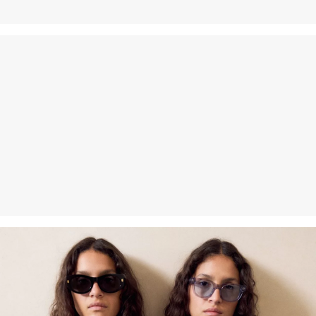
gratuitement dans les 30 jours.
Fibre certifiée durable
Dans le domaine des fibres certifiées durables, nous nous
engageons à utiliser des fibres naturelles provenant de sources
renouvelables. Leurs matières premières sont cultivées de
manière à économiser les ressources.
Soutien à Better Cotton
En choisissant nos produits en coton, vous soutenez notre
engagement envers la mission de Better Cotton visant à aider les
communautés à survivre et à prospérer, tout en protégeant et en
restaurant l’environnement. Better Cotton soutient les
communautés agricoles sur les plans social, environnemental et
économique en formant les agriculteurs aux méthodes de culture
plus durables. Ce produit est issu d’un système de bilan massique
et peut donc ne pas contenir de coton Better Cotton.