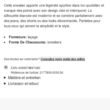
Cette sneaker apporte une légèreté sportive dans ton quotidien et
marque des points avec son design clair et intemporel. La
silhouette élancée est moderne et se combine parfaitement avec
des jeans, des shorts ou des looks décontractés. Parfaites pour
tous ceux qui aiment la simplicité et le style.
Fermeture:
laçage
Forme De Chaussures:
sneakers
Des doutes sur votre taille ?
Consultez notre guide des tailles
EAN: 4099978897480
Référence de l'article: 2177809.0030.36
Matière et entretien
Livraison et retour
Matière:
synthétique
Informations sur l'expédition
Ta commande sera expédiée par bpost dans un délai de 3 à 5
jours ouvrables. Pour une livraison standard, les frais d'expédition