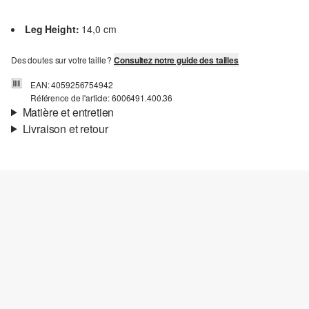
Leg Height:
14,0 cm
Des doutes sur votre taille ?
Consultez notre guide des tailles
EAN: 4059256754942
Référence de l'article: 6006491.400.36
Matière et entretien
Livraison et retour
Informations sur l'expédition
Ta commande sera expédiée par bpost dans un délai de 3 à 5
jours ouvrables. Pour une livraison standard, les frais d'expédition
s'élèvent à 4,95 €.
Retour
Tu peux nous renvoyer tes articles gratuitement dans un délai de
14 jours. Nous prenons en charge les frais de retour. Si tu