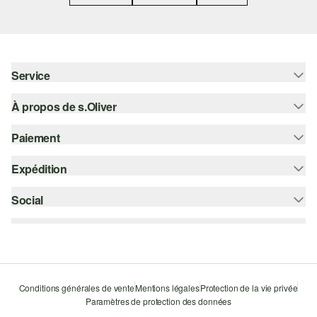
Service
À propos de s.Oliver
Aide - FAQ
Guide des tailles
Paiement
S'abonner à la Newsletter
Retours
s.Oliver Card
Expédition
Sur facture
Vêtements
s.Oliver Group
Carte de crédit
Social
bpost
Carrière
PayPal
instagram
Liste d'envies
Bancontact
facebook
Durabilité
Klarna
pinterest
Storefinder
Conditions générales de vente
Mentions légales
Protection de la vie privée
Le protocole de communication SSL
Paramètres de protection des données
youtube