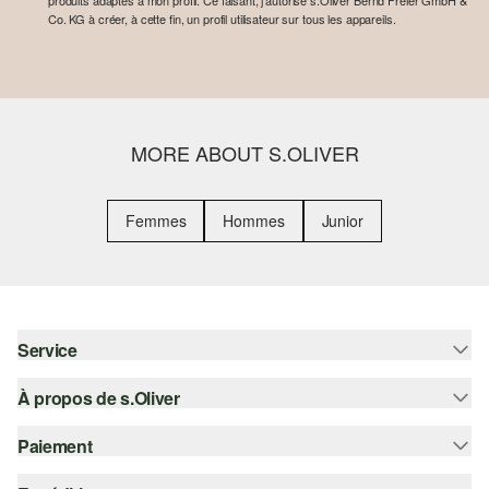
produits adaptés à mon profil. Ce faisant, j'autorise s.Oliver Bernd Freier GmbH &
Co. KG à créer, à cette fin, un profil utilisateur sur tous les appareils.
MORE ABOUT S.OLIVER
Femmes
Hommes
Junior
Service
À propos de s.Oliver
Aide - FAQ
Guide des tailles
Paiement
S'abonner à la Newsletter
Retours
s.Oliver Card