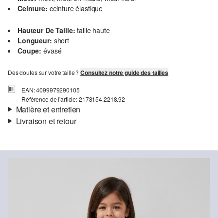
Ceinture:
ceinture élastique
Hauteur De Taille:
taille haute
Longueur:
short
Coupe:
évasé
Des doutes sur votre taille ?
Consultez notre guide des tailles
EAN: 4099979290105
Référence de l'article: 2178154.2218.92
Matière et entretien
Livraison et retour
Matière:
dentelle
Informations sur l'expédition
Doublure:
doublure en coton, doublure en jersey
Matière:
polyester mélangé
Ta commande sera expédiée par bpost dans un délai de 3 à 5
jours ouvrables. Pour une livraison standard, les frais d'expédition
s'élèvent à 4,95 €.
Retour