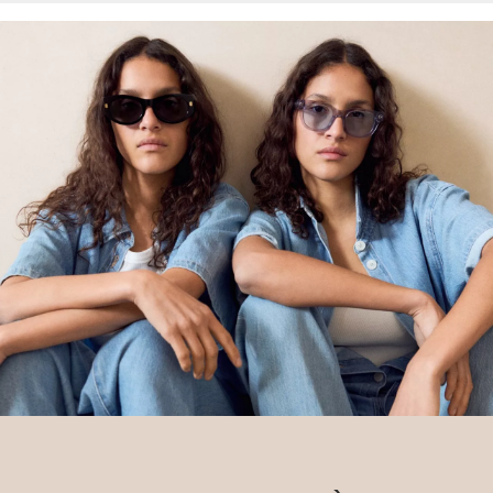
engagement envers la mission de Better Cotton visant à aider les
communautés à survivre et à prospérer, tout en protégeant et en
restaurant l’environnement. Better Cotton soutient les
communautés agricoles sur les plans social, environnemental et
économique en formant les agriculteurs aux méthodes de culture
plus durables. Ce produit est issu d’un système de bilan massique
et peut donc ne pas contenir de coton Better Cotton.
Retrouvez plus d’informations sur nos pages consacrées aux
questions de responsabilité.