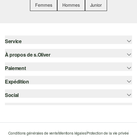
Femmes
Hommes
Junior
Service
À propos de s.Oliver
Aide - FAQ
Guide des tailles
Paiement
S'abonner à la Newsletter
Retours
s.Oliver Card
Expédition
Sur facture
Vêtements
s.Oliver Group
Carte de crédit
Social
bpost
Carrière
PayPal
instagram
Liste d'envies
Bancontact
facebook
Durabilité
Klarna
pinterest
Storefinder
Conditions générales de vente
Mentions légales
Protection de la vie privée
Le protocole de communication SSL