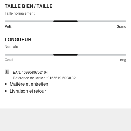
TAILLE BIEN / TAILLE
Taille normalement
Petit
Grand
LONGUEUR
Normale
Court
Long
EAN: 4099586752164
Référence de l'article: 2165519.50G0.32
Matière et entretien
Livraison et retour
Matière:
tissu
Informations sur l'expédition
Propriété:
léger
Matière:
Coton
Ta commande sera expédiée par bpost dans un délai de 3 à 5
jours ouvrables. Pour une livraison standard, les frais d'expédition
s'élèvent à 4,95 €.