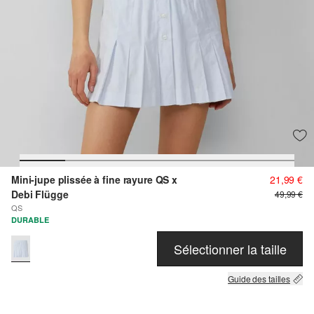
Mini-jupe plissée à fine rayure QS x
21,99 €
Debi Flügge
49,99 €
QS
DURABLE
Sélectionner la taille
Guide des tailles