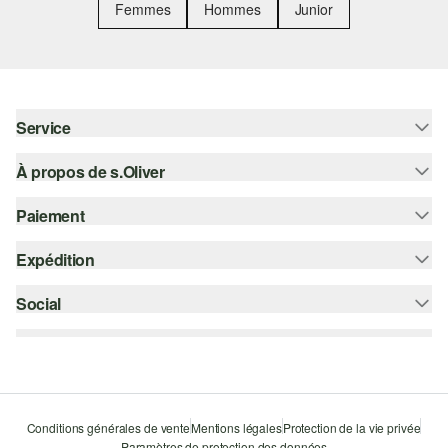
Femmes
Hommes
Junior
Service
À propos de s.Oliver
Aide - FAQ
Guide des tailles
Paiement
S'abonner à la Newsletter
Retours
s.Oliver Card
Expédition
Sur facture
Vêtements
s.Oliver Group
Carte de crédit
Social
bpost
Carrière
PayPal
instagram
Liste d'envies
Bancontact
facebook
Durabilité
Klarna
pinterest
Storefinder
Conditions générales de vente
Mentions légales
Protection de la vie privée
Le protocole de communication SSL
Paramètres de protection des données