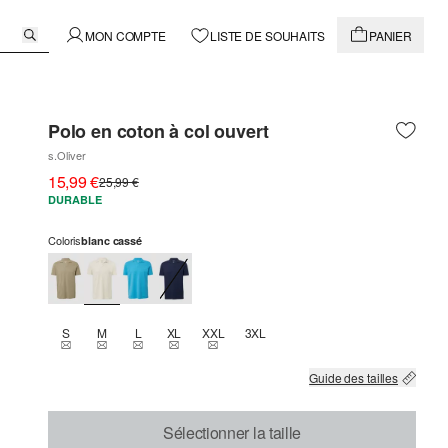
MON COMPTE
LISTE DE SOUHAITS
PANIER
Polo en coton à col ouvert
s.Oliver
15,99 €
25,99 €
DURABLE
Coloris
blanc cassé
S
M
L
XL
XXL
3XL
THIS SIZE IS CURRENTLY OUT OF STOCK
THIS SIZE IS CURRENTLY OUT OF STOCK
THIS SIZE IS CURRENTLY OUT OF STOCK
THIS SIZE IS CURRENTLY OUT OF STOCK
THIS SIZE IS CURRENTLY OUT OF STOCK
Guide des tailles
Sélectionner la taille