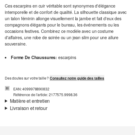
Ces escarpins en cuir véritable sont synonymes d'élégance
intemporelle et de confort de qualité. La silhouette classique avec
un talon féminin allonge visuellement la jambe et fait d'eux des
compagnons élégants pour le bureau, les événements ou les
occasions festives. Combinez ce modèle avec un costume
d'affaires, une robe de soirée ou un jean slim pour une allure
souveraine.
Forme De Chaussures:
escarpins
Des doutes sur votre taille ?
Consultez notre guide des tailles
EAN: 4099978890832
Référence de l'article: 2177575.9998.36
Matière et entretien
Livraison et retour
Matière:
Cuir
Informations sur l'expédition
Ta commande sera expédiée par bpost dans un délai de 3 à 5