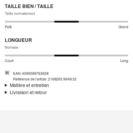
TAILLE BIEN / TAILLE
Taille normalement
Petit
Grand
LONGUEUR
Normale
Court
Long
EAN: 4099586763658
Référence de l'article: 2168265.99A9.32
Matière et entretien
Livraison et retour
Matière:
tissu
Informations sur l'expédition
Propriété:
léger
Matière:
Viscose
Ta commande sera expédiée par bpost dans un délai de 3 à 5
jours ouvrables. Pour une livraison standard, les frais d'expédition
s'élèvent à 4,95 €.