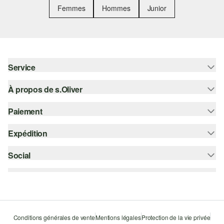
Femmes
Hommes
Junior
Service
À propos de s.Oliver
Aide - FAQ
Guide des tailles
Paiement
S'abonner à la Newsletter
Retours
s.Oliver Card
Expédition
Sur facture
Vêtements
s.Oliver Group
Carte de crédit
Social
bpost
Carrière
PayPal
instagram
Liste d'envies
Bancontact
facebook
Durabilité
Klarna
pinterest
Storefinder
Conditions générales de vente
Mentions légales
Protection de la vie privée
Le protocole de communication SSL