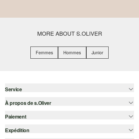
MORE ABOUT S.OLIVER
Femmes
Hommes
Junior
Service
À propos de s.Oliver
Aide - FAQ
Guide des tailles
Paiement
S'abonner à la Newsletter
Retours
s.Oliver Card
Expédition
Sur facture
Vêtements
s.Oliver Group