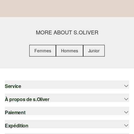
MORE ABOUT S.OLIVER
Femmes
Hommes
Junior
Service
À propos de s.Oliver
Aide - FAQ
Guide des tailles
Paiement
S'abonner à la Newsletter
Retours
s.Oliver Card
Expédition
Sur facture
Vêtements
s.Oliver Group