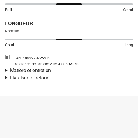
Petit
Grand
LONGUEUR
Normale
Court
Long
EAN: 4099978225313
Référence de l'article: 2169477.80A2.92
Matière et entretien
Livraison et retour
Matière:
tissu sweat
Informations sur l'expédition
Matière:
coton mélangé
Ta commande sera expédiée par bpost dans un délai de 3 à 5
jours ouvrables. Pour une livraison standard, les frais d'expédition
s'élèvent à 4,95 €.
Retour