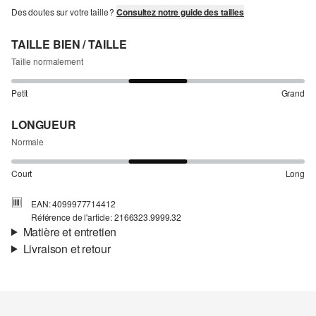
Des doutes sur votre taille ?
Consultez notre guide des tailles
TAILLE BIEN / TAILLE
Taille normalement
Petit
Grand
LONGUEUR
Normale
Court
Long
EAN: 4099977714412
Référence de l'article: 2166323.9999.32
Matière et entretien
Livraison et retour
Matière:
jersey
Informations sur l'expédition
Matière:
Polyester
Ta commande sera expédiée par bpost dans un délai de 3 à 5