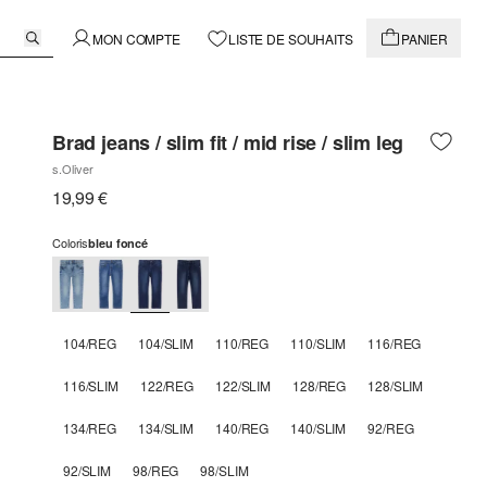
MON COMPTE
LISTE DE SOUHAITS
PANIER
Brad jeans / slim fit / mid rise / slim leg
s.Oliver
19,99 €
Coloris
bleu foncé
104/REG
104/SLIM
110/REG
110/SLIM
116/REG
116/SLIM
122/REG
122/SLIM
128/REG
128/SLIM
134/REG
134/SLIM
140/REG
140/SLIM
92/REG
92/SLIM
98/REG
98/SLIM