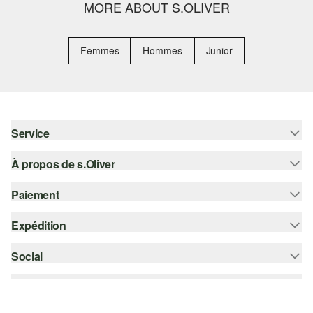
MORE ABOUT S.OLIVER
Femmes
Hommes
Junior
Service
À propos de s.Oliver
Aide - FAQ
Guide des tailles
Paiement
S'abonner à la Newsletter
Retours
s.Oliver Card
Expédition
Sur facture
Vêtements
s.Oliver Group
Carte de crédit
Social
bpost
Carrière
PayPal
instagram
Liste d'envies
Bancontact
facebook