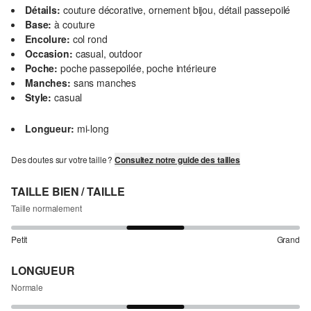
Détails:
couture décorative, ornement bijou, détail passepoilé
Base:
à couture
Encolure:
col rond
Occasion:
casual, outdoor
Poche:
poche passepoilée, poche intérieure
Manches:
sans manches
Style:
casual
Longueur:
mi-long
Des doutes sur votre taille ?
Consultez notre guide des tailles
TAILLE BIEN / TAILLE
Taille normalement
Petit
Grand
LONGUEUR
Normale