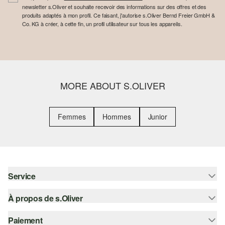
newsletter s.Oliver et souhaite recevoir des informations sur des offres et des
produits adaptés à mon profil. Ce faisant, j'autorise s.Oliver Bernd Freier GmbH &
Co. KG à créer, à cette fin, un profil utilisateur sur tous les appareils.
MORE ABOUT S.OLIVER
Femmes
Hommes
Junior
Service
À propos de s.Oliver
Aide - FAQ
Guide des tailles
Paiement
S'abonner à la Newsletter