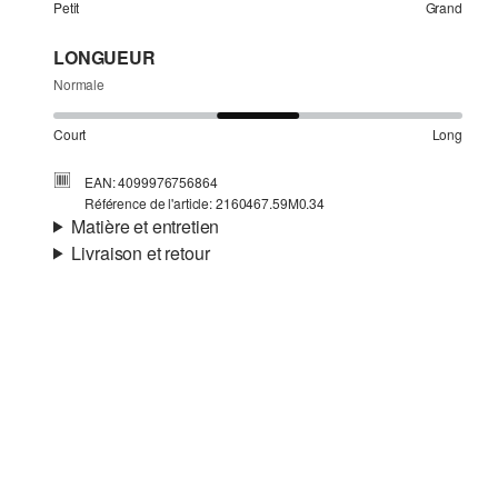
Petit
Grand
LONGUEUR
Normale
Court
Long
EAN: 4099976756864
Référence de l'article: 2160467.59M0.34
Matière et entretien
Livraison et retour
Matière:
tissu
Informations sur l'expédition
Doublure:
doublure en taffetas
Matière:
viscose mélangée
Ta commande sera expédiée par bpost dans un délai de 3
à 5 jours ouvrables. Pour une livraison standard, les frais
d'expédition s'élèvent à 4,95 €.
Retour
Tu peux nous renvoyer tes articles gratuitement dans un