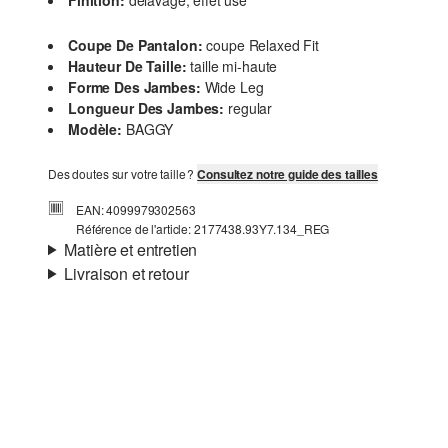
Finition:
délavage, effet usé
Coupe De Pantalon:
coupe Relaxed Fit
Hauteur De Taille:
taille mi-haute
Forme Des Jambes:
Wide Leg
Longueur Des Jambes:
regular
Modèle:
BAGGY
Des doutes sur votre taille ?
Consultez notre guide des tailles
EAN: 4099979302563
Référence de l'article: 2177438.93Y7.134_REG
Matière et entretien
Livraison et retour
Matière:
Denim
Informations sur l'expédition
Matière:
Coton
Ta commande sera expédiée par bpost dans un délai de 3
à 5 jours ouvrables. Pour une livraison standard, les frais
d'expédition s'élèvent à 4,95 €.
Retour