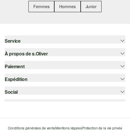
Femmes
Hommes
Junior
Service
À propos de s.Oliver
Aide - FAQ
Guide des tailles
Paiement
S'abonner à la Newsletter
Retours
s.Oliver Card
Expédition
Sur facture
Vêtements
s.Oliver Group
Carte de crédit
Social
bpost
Carrière
PayPal
instagram
Liste d'envies
Bancontact
facebook
Durabilité
Klarna
pinterest
Storefinder
Conditions générales de vente
Mentions légales
Protection de la vie privée
Le protocole de communication SSL