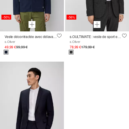
-50%
-56%
Veste décontractée avec délavage et poches plaquées
s.OULTIMATE : veste de sport en viscose mélangée
s.Oliver
s.Oliver
49,99 €
99,99 €
78,99 €
179,99 €