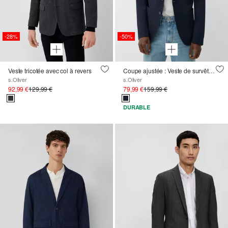
-28%
-50%
Veste tricotée avec col à revers
Coupe ajustée : Veste de survêtement en jersey extensible
s.Oliver
s.Oliver
92,99 €
129,99 €
79,99 €
159,99 €
DURABLE